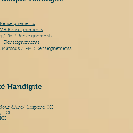
Renseignements
 PMR
Renseignements
ing / PMR
Renseignements
 :
Renseignements
ns Marsous / PMR
Renseignements
té Handigite
 Adour d'Ane/ Lespone
ICI
 /
ICI
ICI