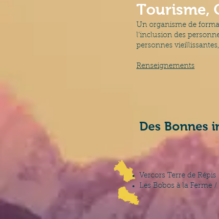
Tourisme, 
Un organisme de formatio
l’inclusion des personn
personnes vieillissantes,
Renseignements
Des Bonnes ini
Vercors Terre de Répis
Les Bobos à la Ferme 