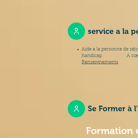
service a la 
Aide a la personne de séjo
handicap A cœur d'
Renseignements
Se Former à 
Formation e