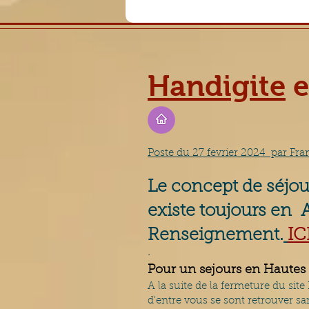
Handigite
e
Poste du 27 fevrier 2024 par F
Le concept de séjou
existe toujours en
Renseignement.
IC
·
Pour un sejours en Hautes 
A la suite de la fermeture du si
d'entre vous se sont retrouver sa