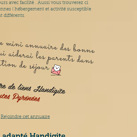
rs avec facilité . Aussi vous trouverez ci
sonnes ( hébergement et activité susceptible
t différents.
P
mini annuaire des bonne
ative H
parents dans leur création de séjour
e liens Handigite
tes Pyrénées
Rejoindre cet annuaire
adapté Handigite