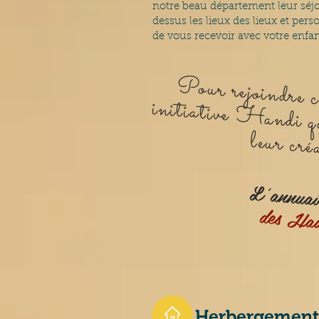
notre beau département leur séjou
dessus les lieux des lieux et per
de vous recevoir avec votre enfan
our rejoindre ce 
initi
andi qui aiderai les 
L'annuaire d
des Hau
Herbergement 