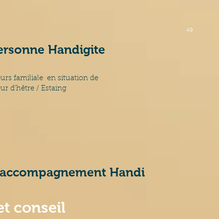
49
personne Handigite
urs familiale en situation de
hêtre / Estaing
l'accompagnement Handi
t conseil