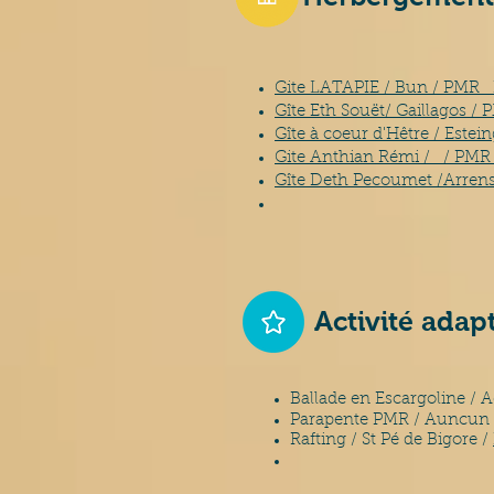
Gite LATAPIE / Bun / PMR
Gîte Eth Souët/ Gaillagos /
Gîte à coeur d'Hêtre / Este
Gite Anthian Rémi / / PMR
Gîte Deth Pecoumet /Arre
Activité adap
Ballade en Escargoline /
Parapente PMR / Auncun
Rafting / St Pé de Bigore /