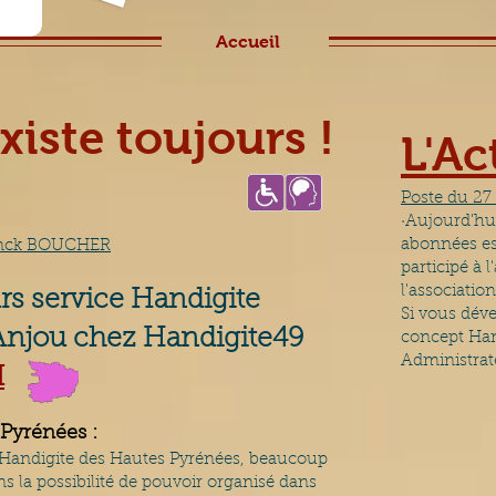
Accueil
xiste toujour
s !
L'A
Poste du 27
·Aujourd’hu
abonnées est
ranck BOUCHER
participé à 
l'association
rs service Handigite
Si vous dév
 Anjou chez Handigite49
concept Han
Administrat
I
Pyrénées :
te Handigite des Hautes Pyrénées, beaucoup
ns la possibilité de pouvoir organisé dans